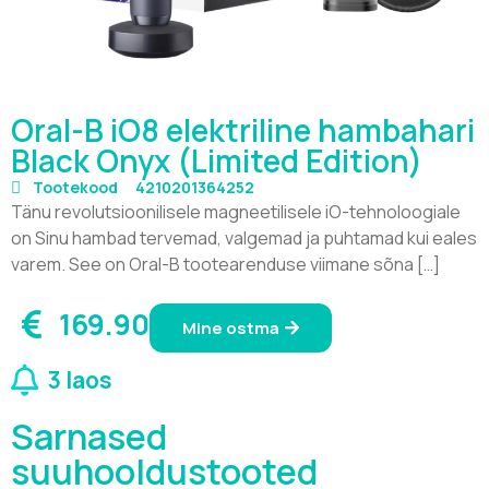
Oral-B iO8 elektriline hambahari
Black Onyx (Limited Edition)
Tootekood
4210201364252
Tänu revolutsioonilisele magneetilisele iO-tehnoloogiale
on Sinu hambad tervemad, valgemad ja puhtamad kui eales
varem. See on Oral-B tootearenduse viimane sõna […]
169.90
Mine ostma
3 laos
Sarnased
suuhooldustooted