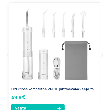
Ph
H2O floss kompaktne VALGE juhtmevaba veeprits
ää
49.9
2
Vaata